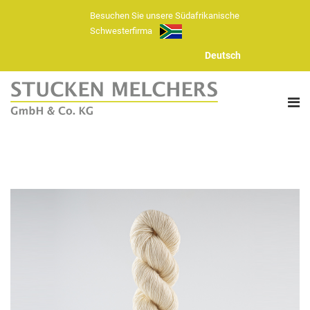
Besuchen Sie unsere Südafrikanische
Schwesterfirma
Deutsch
ÜBER UNS
FASERN
HANDSTRICKGARNE
GARN SORTIMENT