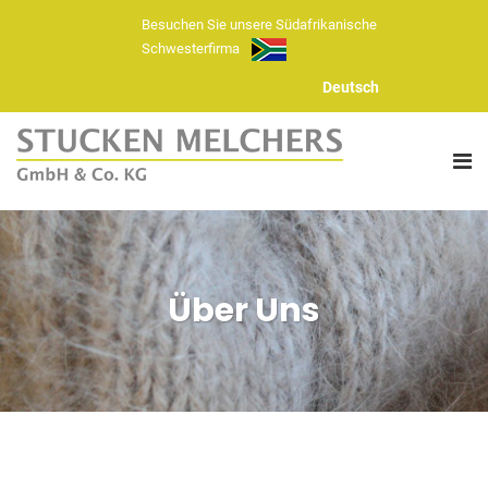
Besuchen Sie unsere Südafrikanische
Schwesterfirma
Deutsch
ÜBER UNS
Über Uns
FASERN
HANDSTRICKGARNE
GARN SORTIMENT